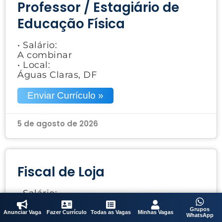
Professor / Estagiário de
Educação Física
• Salário:
A combinar
• Local:
Águas Claras, DF
Enviar Currículo »
5 de agosto de 2026
Fiscal de Loja
• Salário:
A combinar
Grupos
• Local:
Anunciar Vaga
Fazer Currículo
Todas as Vagas
Minhas Vagas
WhatsApp