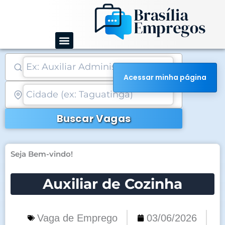
Ir
para
o
conteúdo
Acessar minha página
Buscar Vagas
Seja Bem-vindo!
Auxiliar de Cozinha
Vaga de Emprego
03/06/2026