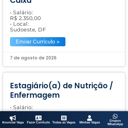
Caixa
• Salário:
R$ 2.350,00
• Local:
Sudoeste, DF
Enviar Currículo »
7 de agosto de 2026
Estagiário(a) de Nutrição /
Enfermagem
• Salário:
R$ 800,00
• Local:
Grupos
Anunciar Vaga
Fazer Currículo
Todas as Vagas
Minhas Vagas
Brasília, DF
WhatsApp