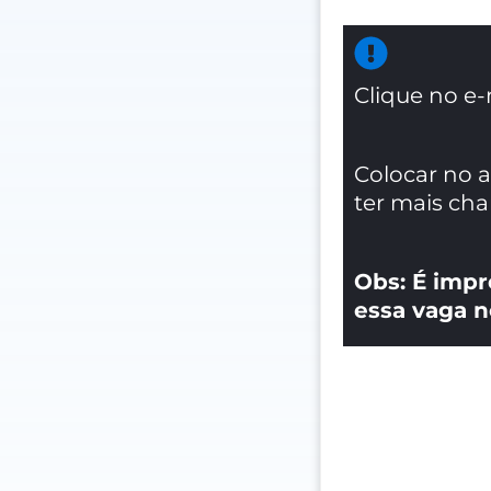
Clique no e-
Colocar no 
ter mais ch
Obs: É impr
essa vaga n