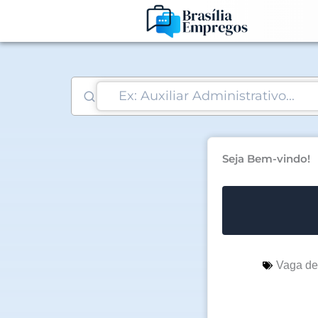
Ir
para
o
conteúdo
Seja Bem-vindo!
Vaga d