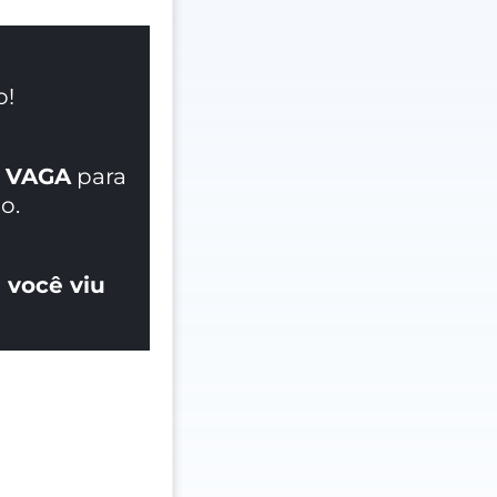
o!
 VAGA
para
o.
 você viu