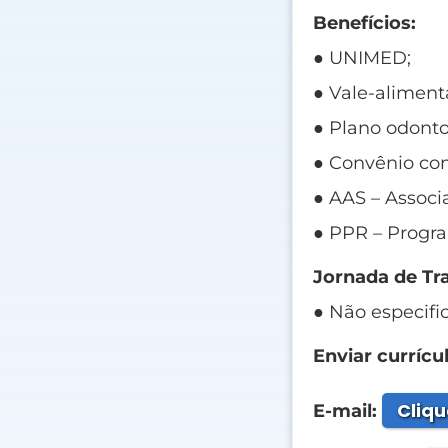
Benefícios:
● UNIMED;
● Vale-aliment
● Plano odonto
● Convênio com
● AAS – Associ
● PPR – Progra
Jornada de Tr
● Não especifi
Enviar currícul
Cliqu
E-mail: