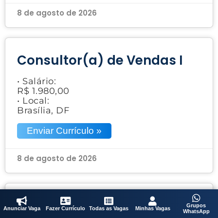
8 de agosto de 2026
Consultor(a) de Vendas I
• Salário:
R$ 1.980,00
• Local:
Brasília, DF
Enviar Currículo »
8 de agosto de 2026
Acabador
Grupos
Anunciar Vaga
Fazer Currículo
Todas as Vagas
Minhas Vagas
WhatsApp