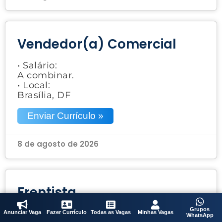
Vendedor(a) Comercial
• Salário:
A combinar.
• Local:
Brasília, DF
Enviar Currículo »
8 de agosto de 2026
Frentista
Grupos
• Salário:
Anunciar Vaga
Fazer Currículo
Todas as Vagas
Minhas Vagas
WhatsApp