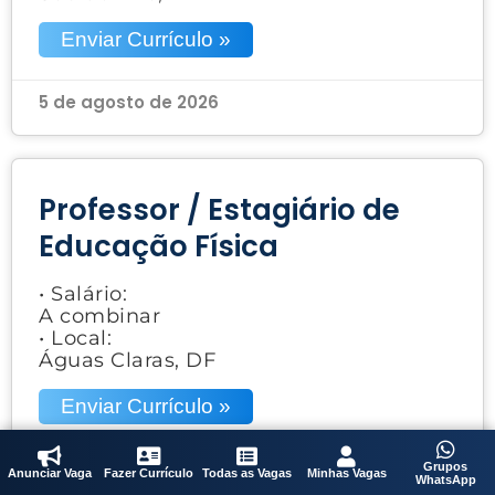
Enviar Currículo »
5 de agosto de 2026
Professor / Estagiário de
Educação Física
• Salário:
A combinar
• Local:
Águas Claras, DF
Enviar Currículo »
5 de agosto de 2026
Grupos
Anunciar Vaga
Fazer Currículo
Todas as Vagas
Minhas Vagas
WhatsApp