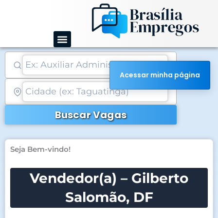
Ir
para
o
conteúdo
Acessar minha página
Buscar Vagas
Seja Bem-vindo!
Vendedor(a) – Gilberto
Salomão, DF