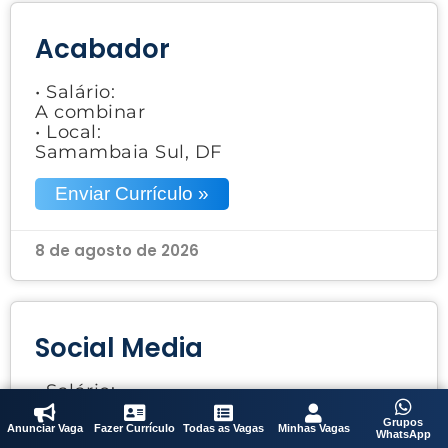
Acabador
• Salário:
A combinar
• Local:
Samambaia Sul, DF
Enviar Currículo »
8 de agosto de 2026
Social Media
• Salário:
A combinar
Grupos
• Local:
Anunciar Vaga
Fazer Currículo
Todas as Vagas
Minhas Vagas
WhatsApp