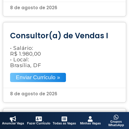
8 de agosto de 2026
Consultor(a) de Vendas I
• Salário:
R$ 1.980,00
• Local:
Brasília, DF
Enviar Currículo »
8 de agosto de 2026
Acabador
Grupos
Anunciar Vaga
Fazer Currículo
Todas as Vagas
Minhas Vagas
WhatsApp