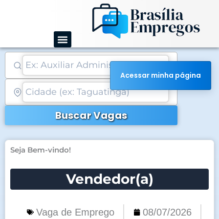
Ir
para
o
conteúdo
Acessar minha página
Buscar Vagas
Seja Bem-vindo!
Vendedor(a)
Vaga de Emprego
08/07/2026