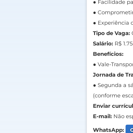
● Facilidade p
● Comprometim
● Experiência 
Tipo de Vaga:
Salário:
R$ 1.7
Benefícios:
● Vale-Transpor
Jornada de Tr
● Segunda a sá
(conforme esca
Enviar currícul
E-mail:
Não esp
C
WhatsApp: