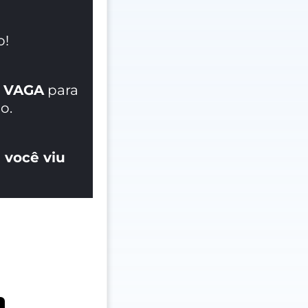
o!
 VAGA
para
o.
 você viu