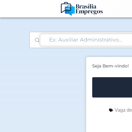
Ir
para
o
conteúdo
Seja Bem-vindo!
Vaga d