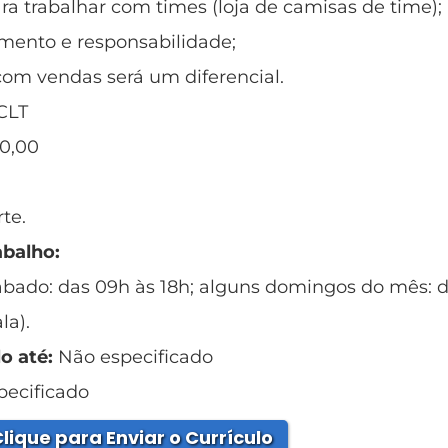
ara trabalhar com times (loja de camisas de time);
ento e responsabilidade;
com vendas será um diferencial.
CLT
50,00
te.
abalho:
bado: das 09h às 18h; alguns domingos do mês: d
la).
o até:
Não especificado
ecificado
lique para Enviar o Currículo