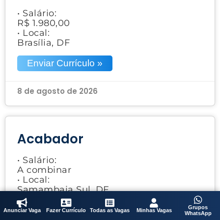
• Salário:
R$ 1.980,00
• Local:
Brasília, DF
Enviar Currículo »
8 de agosto de 2026
Acabador
• Salário:
A combinar
• Local:
Samambaia Sul, DF
Grupos
Enviar Currículo »
Anunciar Vaga
Fazer Currículo
Todas as Vagas
Minhas Vagas
WhatsApp