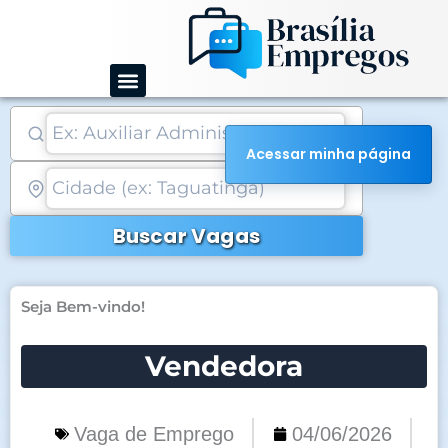
Ir
para
o
conteúdo
Acessar minha página
Buscar Vagas
Seja Bem-vindo!
Vendedora
Vaga de Emprego
04/06/2026