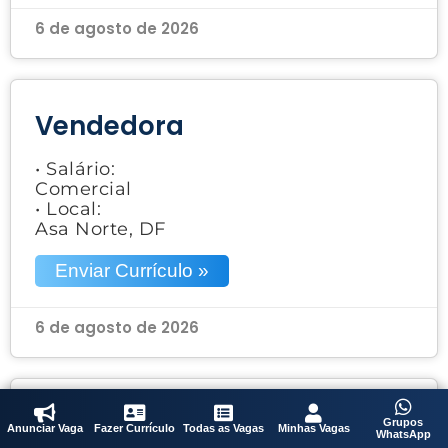
6 de agosto de 2026
Vendedora
• Salário:
Comercial
• Local:
Asa Norte, DF
Enviar Currículo »
6 de agosto de 2026
Vendedora
Grupos
Anunciar Vaga
Fazer Currículo
Todas as Vagas
Minhas Vagas
WhatsApp