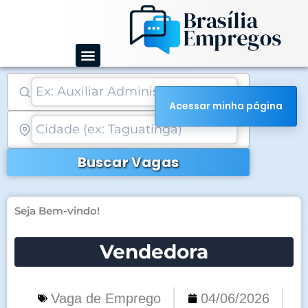
Ir
para
o
conteúdo
Acessar minha página
Buscar Vagas
Seja Bem-vindo!
Vendedora
Vaga de Emprego
04/06/2026