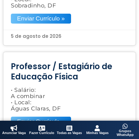
Sobradinho, DF
Enviar Currículo »
5 de agosto de 2026
Professor / Estagiário de
Educação Física
• Salário:
A combinar
• Local:
Águas Claras, DF
Enviar Currículo »
Grupos
Anunciar Vaga
Fazer Currículo
Todas as Vagas
Minhas Vagas
WhatsApp