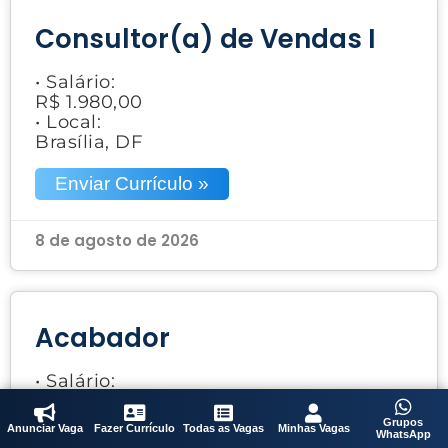
Consultor(a) de Vendas I
• Salário:
R$ 1.980,00
• Local:
Brasília, DF
Enviar Currículo »
8 de agosto de 2026
Acabador
• Salário:
A combinar
• Local:
Grupos
Anunciar Vaga
Fazer Currículo
Todas as Vagas
Minhas Vagas
WhatsApp
Samambaia Sul, DF