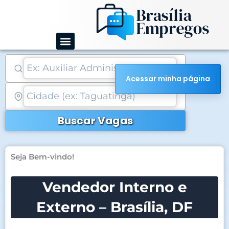
Ir
para
o
conteúdo
Acessar minha página
Buscar Vagas
Seja Bem-vindo!
Vendedor Interno e
Externo – Brasília, DF