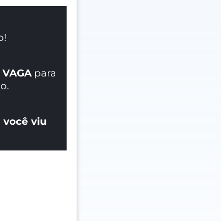
o!
 VAGA
para
o.
 você viu