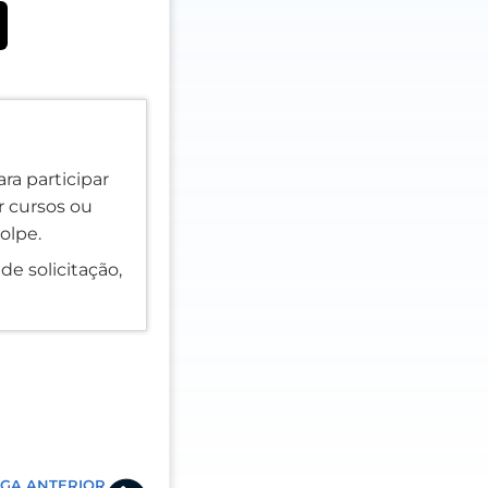
ra participar
er cursos ou
olpe.
de solicitação,
Next
GA ANTERIOR