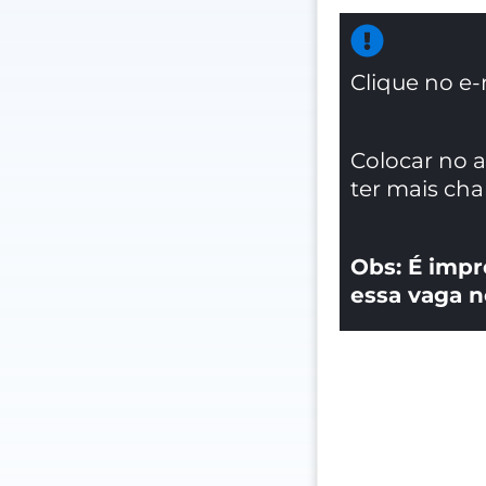
Clique no e-
Colocar no 
ter mais ch
Obs: É impr
essa vaga n