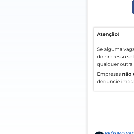
Atenção!
Se alguma vaga
do processo sele
qualquer outra 
Empresas
não 
denuncie imedi
Prev
PRÓXIMO VA