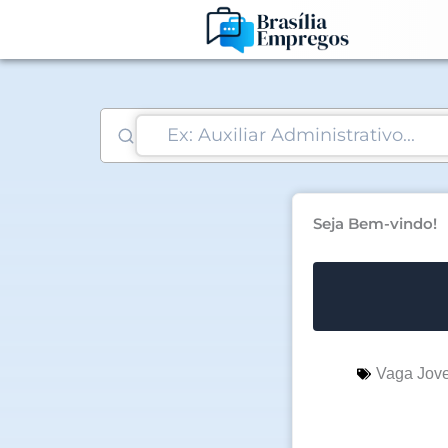
Ir
para
o
conteúdo
Seja Bem-vindo!
Vaga Jov