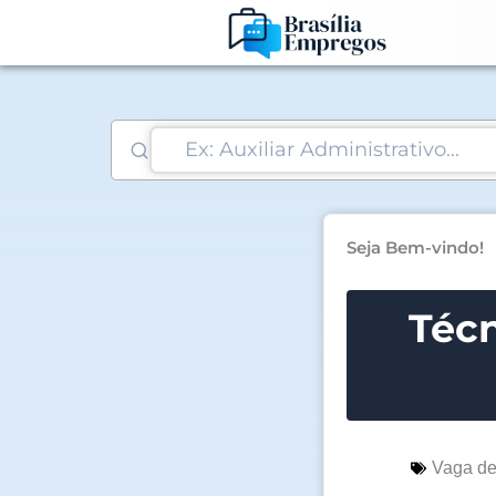
Ir
para
o
conteúdo
Seja Bem-vindo!
Téc
Vaga d