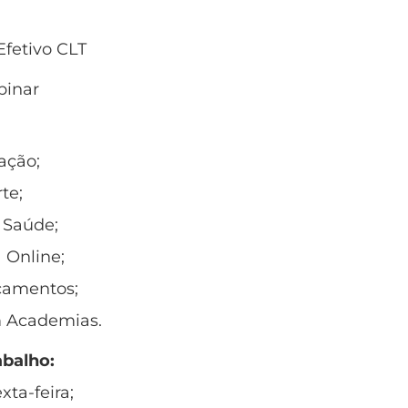
fetivo CLT
inar
ação;
te;
à Saúde;
 Online;
camentos;
 Academias.
abalho:
xta-feira;