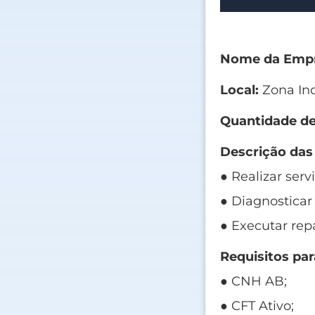
Nome da Empr
Local:
Zona Indu
Quantidade de
Descrição das
● Realizar ser
● Diagnosticar
● Executar rep
Requisitos par
● CNH AB;
● CFT Ativo;