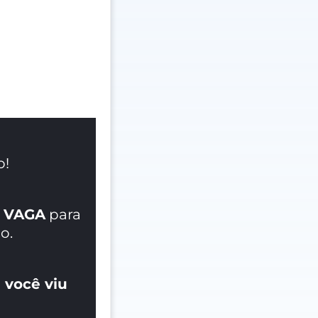
o!
 VAGA
para
o.
 você viu