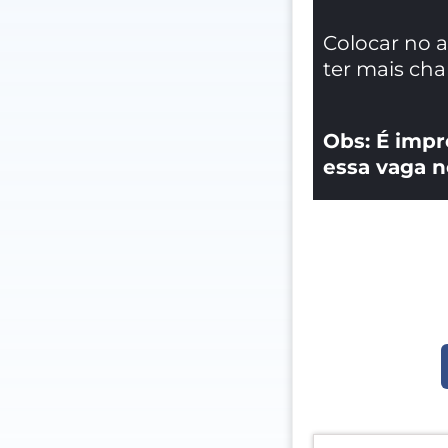
Colocar no 
ter mais ch
Obs: É impr
essa vaga n