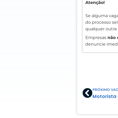
Atenção!
Se alguma vaga
do processo sele
qualquer outra 
Empresas
não 
denuncie imedi
Prev
PRÓXIMO VA
Motorista 