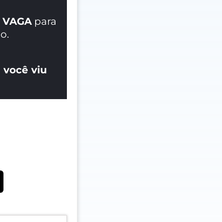
 VAGA
para
o.
 você viu