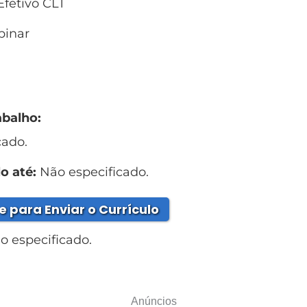
fetivo CLT
inar
abalho:
cado.
o até:
Não especificado.
e para Enviar o Currículo
 especificado.
Anúncios