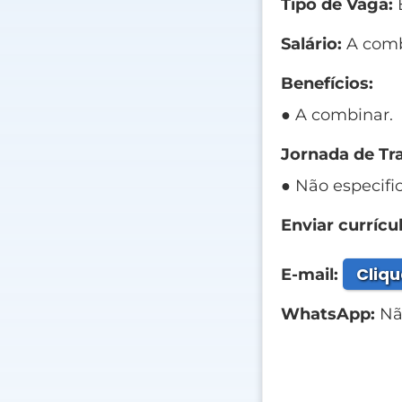
Tipo de Vaga:
E
Salário:
A comb
Benefícios:
● A combinar.
Jornada de Tr
● Não especifi
Enviar currícul
Cliqu
E-mail:
WhatsApp:
Não