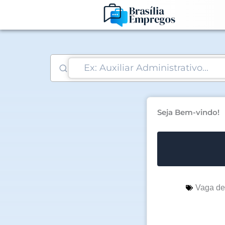
Ir
para
o
conteúdo
Seja Bem-vindo!
Vaga d