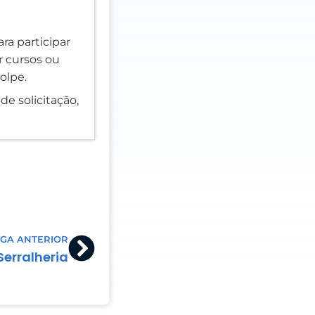
ra participar
er cursos ou
olpe.
de solicitação,
Next
GA ANTERIOR
Serralheria