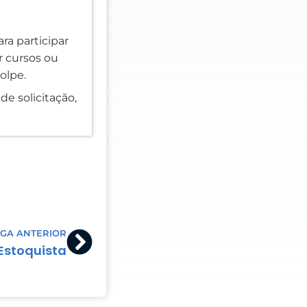
ra participar
er cursos ou
olpe.
de solicitação,
Next
GA ANTERIOR
Estoquista