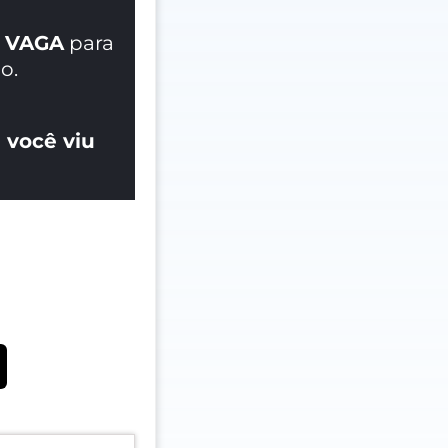
 VAGA
para
o.
 você viu