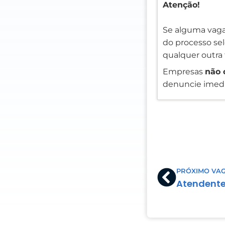
Atenção!
Se alguma vaga
do processo sele
qualquer outra 
Empresas
não 
denuncie imedi
Prev
PRÓXIMO VA
Atendent