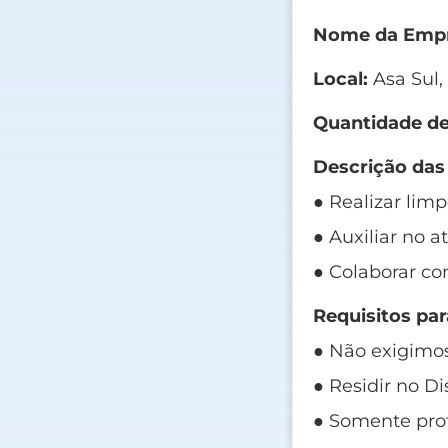
Nome da Empr
Local:
Asa Sul,
Quantidade de
Descrição das
● Realizar lim
● Auxiliar no a
● Colaborar co
Requisitos par
● Não exigimos
● Residir no Di
● Somente prof