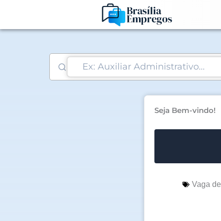
Ir
para
o
conteúdo
Seja Bem-vindo!
Vaga d