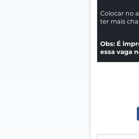
Colocar no 
ter mais ch
Obs: É impr
essa vaga n