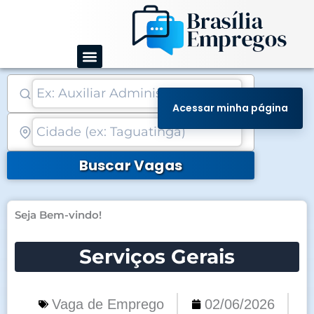
Ir
para
o
conteúdo
Acessar minha página
Buscar Vagas
Seja Bem-vindo!
Serviços Gerais
Vaga de Emprego
02/06/2026