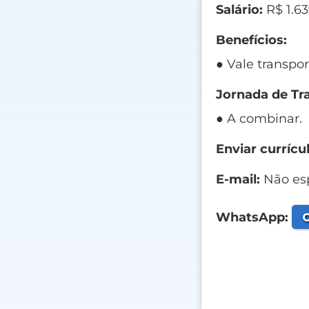
Salário:
R$ 1.6
Benefícios:
● Vale transpor
Jornada de Tr
● A combinar.
Enviar currícul
E-mail:
Não esp
C
WhatsApp: