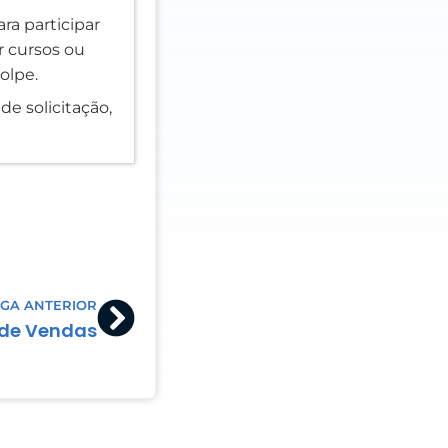
ra participar
er cursos ou
olpe.
de solicitação,
Next
GA ANTERIOR
 de Vendas