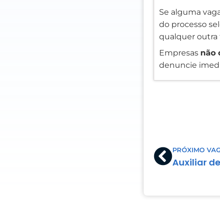
Se alguma vaga
do processo sele
qualquer outra 
Empresas
não 
denuncie imedi
Prev
PRÓXIMO VA
Auxiliar d