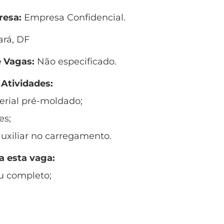
esa:
Empresa Confidencial.
ará, DF
 Vagas:
Não especificado.
 Atividades:
erial pré-moldado;
es;
auxiliar no carregamento.
a esta vaga:
u completo;
;