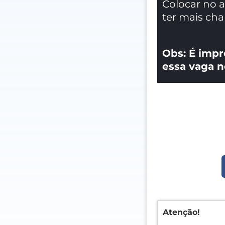
Colocar no 
ter mais ch
Obs: É impr
essa vaga n
Atenção!