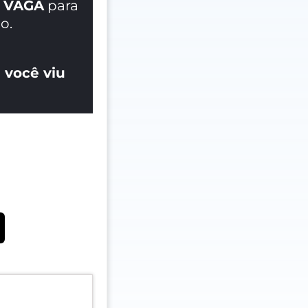
 VAGA
para
o.
 você viu