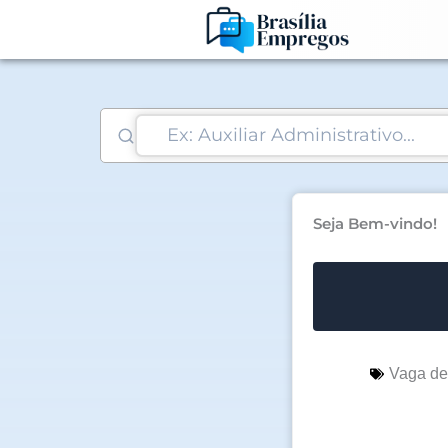
Ir
para
o
conteúdo
Seja Bem-vindo!
Vaga d