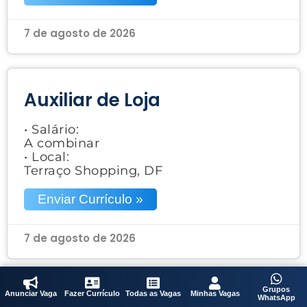
7 de agosto de 2026
Auxiliar de Loja
• Salário:
A combinar
• Local:
Terraço Shopping, DF
Enviar Currículo »
7 de agosto de 2026
Grupos
Anunciar Vaga
Fazer Currículo
Todas as Vagas
Minhas Vagas
Auxiliar de Cozinha /
WhatsApp