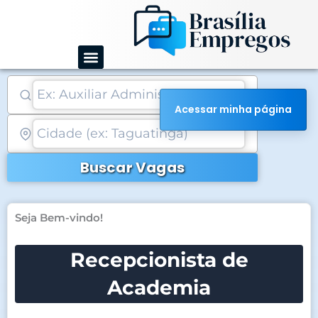
Ir
para
o
conteúdo
Acessar minha página
Buscar Vagas
Seja Bem-vindo!
Recepcionista de
Academia