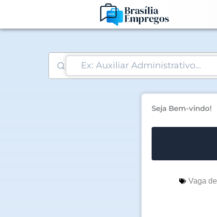
Ir
para
o
conteúdo
Seja Bem-vindo!
Vaga d