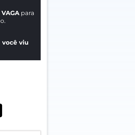
 VAGA
para
o.
 você viu