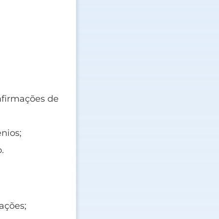
nfirmações de
nios;
.
ações;