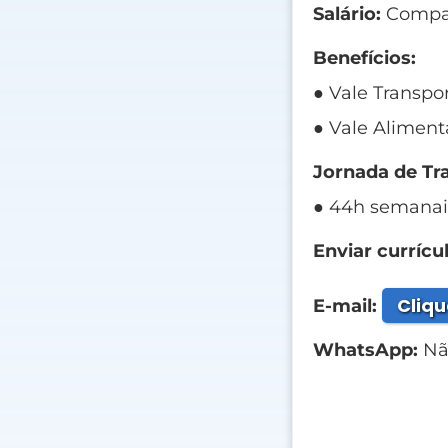
Salário:
Compat
Benefícios:
● Vale Transpor
● Vale Aliment
Jornada de Tr
● 44h semanai
Enviar currícul
Cliqu
E-mail:
WhatsApp:
Não