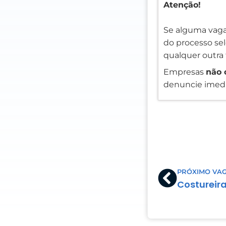
Atenção!
Se alguma vaga
do processo sele
qualquer outra 
Empresas
não 
denuncie imedi
Prev
PRÓXIMO VA
Costureir