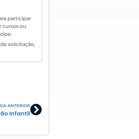
ra participar
er cursos ou
olpe.
de solicitação,
Next
GA ANTERIOR
ão Infantil