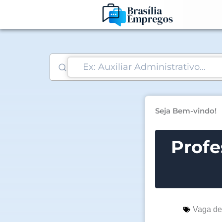
Ir
para
o
conteúdo
Seja Bem-vindo!
Profe
Vaga d