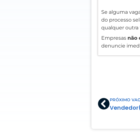
Se alguma vaga
do processo sele
qualquer outra 
Empresas
não 
denuncie imedi
Prev
PRÓXIMO VA
Vendedor