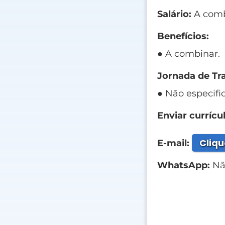
Salário:
A comb
Benefícios:
● A combinar.
Jornada de Tr
● Não especifi
Enviar currícul
Cliqu
E-mail:
WhatsApp:
Não