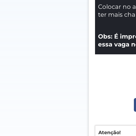
Colocar no 
ter mais ch
Obs: É impr
essa vaga n
Atenção!