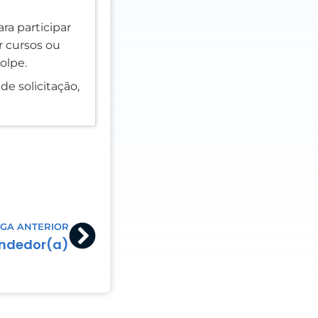
ra participar
er cursos ou
olpe.
de solicitação,
Next
GA ANTERIOR
ndedor(a)