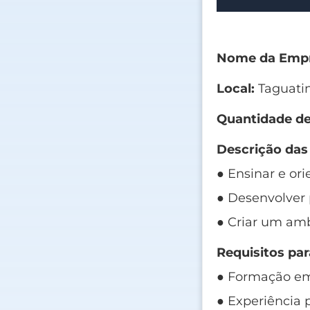
Nome da Empr
Local:
Taguati
Quantidade de
Descrição das
● Ensinar e ori
● Desenvolver 
● Criar um amb
Requisitos par
● Formação em
● Experiência 