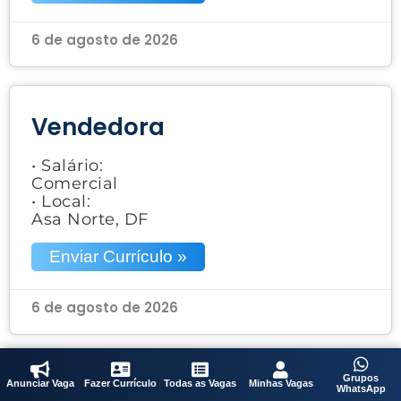
6 de agosto de 2026
Vendedora
• Salário:
Comercial
• Local:
Asa Norte, DF
Enviar Currículo »
6 de agosto de 2026
Grupos
Anunciar Vaga
Fazer Currículo
Todas as Vagas
Minhas Vagas
Atendente de Loja
WhatsApp