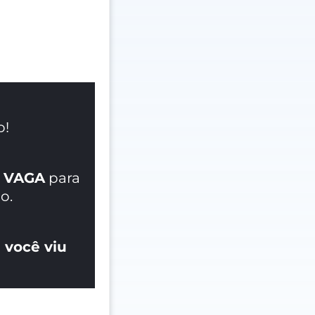
o!
 VAGA
para
o.
 você viu