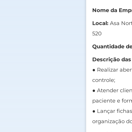
Nome da Empr
Local:
Asa Nort
520
Quantidade de
Descrição das
● Realizar abe
controle;
● Atender clie
paciente e fo
● Lançar ficha
organização d