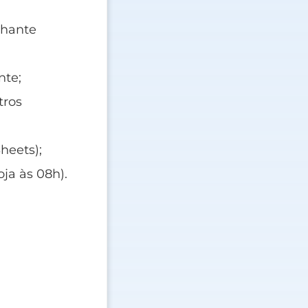
lhante
nte;
tros
heets);
ja às 08h).