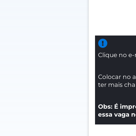
Clique no e-
Colocar no 
ter mais ch
Obs: É impr
essa vaga n