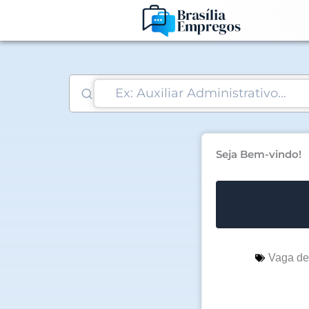
Ir
para
o
conteúdo
Seja Bem-vindo!
Vaga d