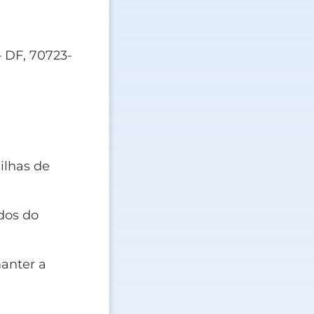
– DF, 70723-
ilhas de
dos do
manter a