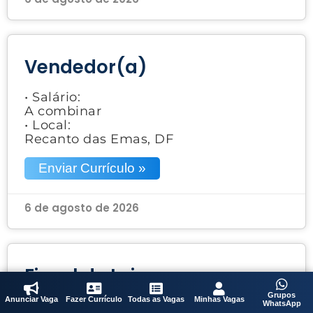
Vendedor(a)
• Salário:
A combinar
• Local:
Recanto das Emas, DF
Enviar Currículo »
6 de agosto de 2026
Fiscal de Loja
Grupos
Anunciar Vaga
Fazer Currículo
Todas as Vagas
Minhas Vagas
• Salário:
WhatsApp