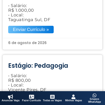
• Salário:
R$ 1.000,00
• Local:
Taguatinga Sul, DF
Enviar Currículo »
6 de agosto de 2026
Estágio: Pedagogia
• Salário:
R$ 800,00
• Local:
Vicente Pires, DF
Enviar Currículo »
Grupos
Anunciar Vaga
Fazer Currículo
Todas as Vagas
Minhas Vagas
WhatsApp