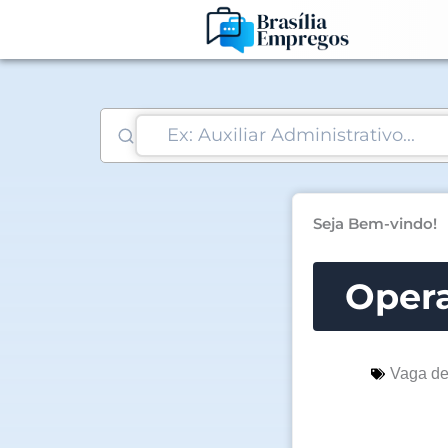
Ir
para
o
conteúdo
Seja Bem-vindo!
Opera
Vaga d