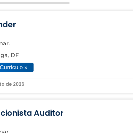
nder
nar.
nga, DF
Currículo »
to de 2026
cionista Auditor
nar