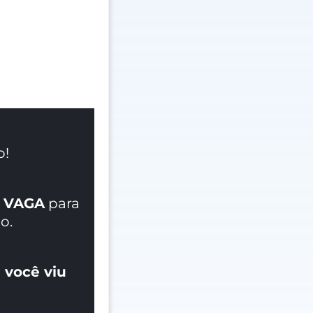
o!
 VAGA
para
o.
 você viu