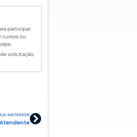
ra participar
er cursos ou
olpe.
de solicitação,
Next
GA ANTERIOR
Atendente