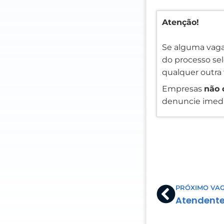
Atenção!
Se alguma vaga
do processo sele
qualquer outra 
Empresas
não 
denuncie imedi
Prev
PRÓXIMO VA
Atendente