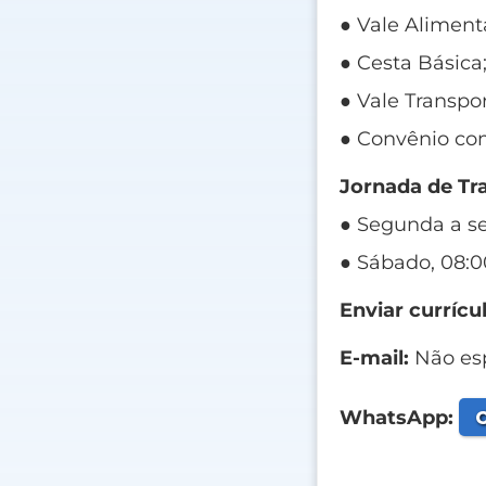
● Vale Aliment
● Cesta Básica
● Vale Transpor
● Convênio co
Jornada de Tr
● Segunda a se
● Sábado, 08:00
Enviar currícul
E-mail:
Não esp
C
WhatsApp: