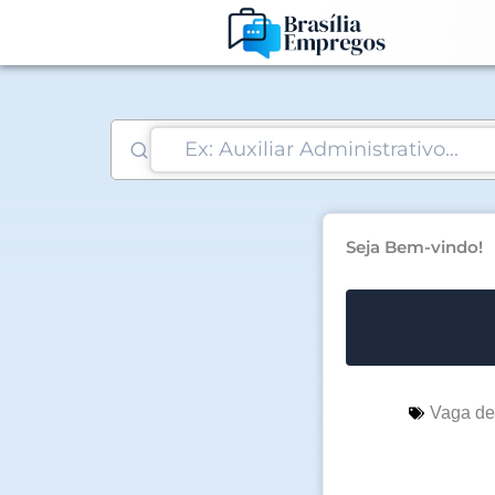
Ir
para
o
conteúdo
Seja Bem-vindo!
Vaga d