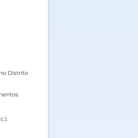
o Distrito
mentos.
.).