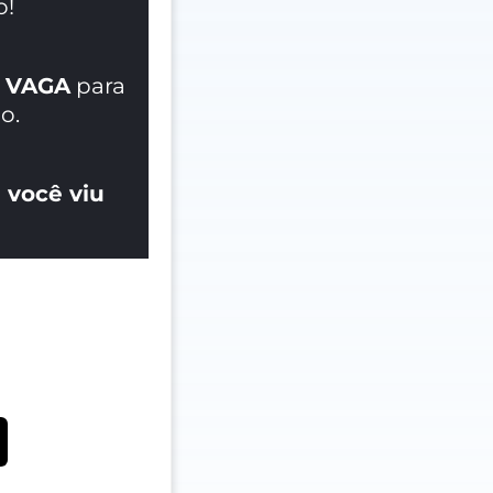
o!
 VAGA
para
o.
 você viu