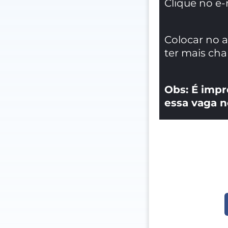
Clique no e-
Colocar no 
ter mais ch
Obs: É impr
essa vaga n