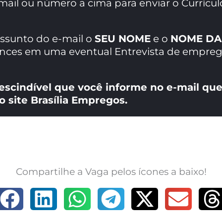
mail ou número a cima para enviar o Currícul
assunto do e-mail o
SEU NOME
e o
NOME DA
ances em uma eventual Entrevista de empreg
escindível que você informe no e-mail que
o site Brasília Empregos.
Compartilhe a Vaga pelos ícones a baixo!