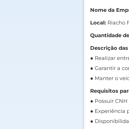
Nome da Empr
Local:
Riacho F
Quantidade de
Descrição das
● Realizar ent
● Garantir a c
● Manter o ve
Requisitos par
● Possuir CNH 
● Experiência 
● Disponibilid