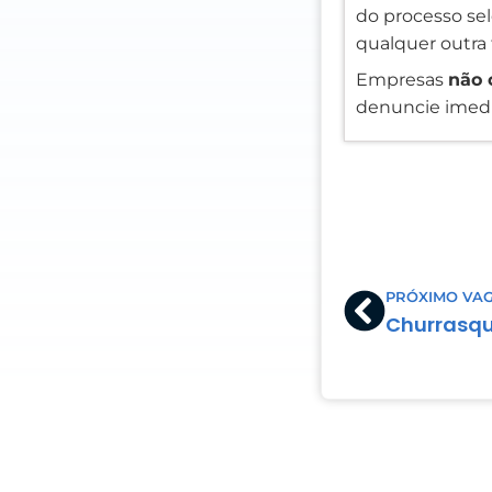
do processo sele
qualquer outra 
Empresas
não 
denuncie imedi
Prev
PRÓXIMO VA
Churrasqu