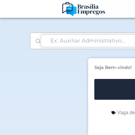
Ir
para
o
conteúdo
Seja Bem-vindo!
Vaga d