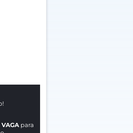
o!
 VAGA
para
o.