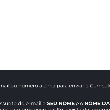
mail ou número a cima para enviar o Currícul
assunto do e-mail o
SEU NOME
e o
NOME DA
ances em uma eventual Entrevista de empreg