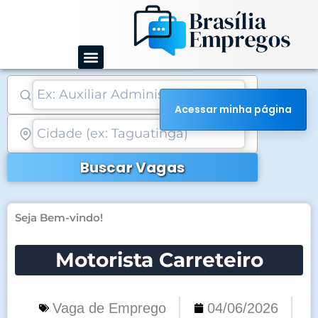
Ir
para
o
conteúdo
Acessar minha página
Buscar Vagas
Seja Bem-vindo!
Motorista Carreteiro
Vaga de Emprego
04/06/2026