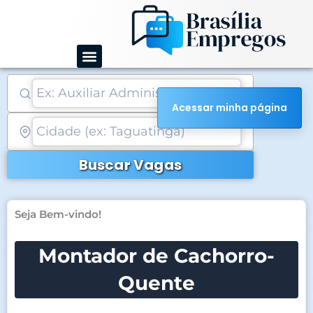
Ir
para
o
conteúdo
Acessar minha página
Buscar Vagas
Seja Bem-vindo!
Montador de Cachorro-
Quente