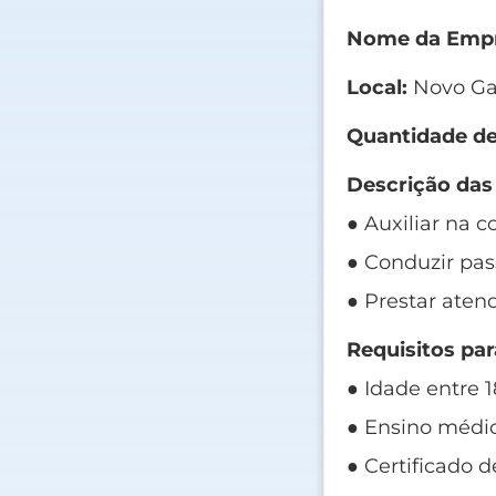
Nome da Empr
Local:
Novo G
Quantidade de
Descrição das
● Auxiliar na c
● Conduzir pas
● Prestar aten
Requisitos par
● Idade entre 1
● Ensino médi
● Certificado d