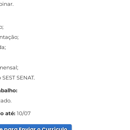
inar.
o;
entação;
da;
;
mensal;
o SEST SENAT.
abalho:
cado.
o até:
10/07
e para Enviar o Currículo