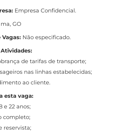
esa:
Empresa Confidencial.
ama, GO
 Vagas:
Não especificado.
 Atividades:
obrança de tarifas de transporte;
sageiros nas linhas estabelecidas;
dimento ao cliente.
a esta vaga:
8 e 22 anos;
o completo;
e reservista;