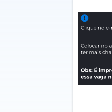
Clique no e-
Colocar no 
ter mais ch
Obs: É impr
essa vaga n