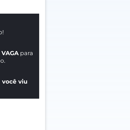
o!
 VAGA
para
o.
 você viu