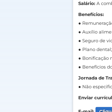
Salário:
A comb
Benefícios:
● Remuneraçã
● Auxílio alim
● Seguro de vi
● Plano dental
● Bonificação 
● Benefícios d
Jornada de Tr
● Não especifi
Enviar currícul
Cliqu
E-mail: