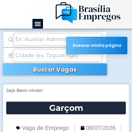
Ir
para
o
conteúdo
Acessar minha página
Buscar Vagas
Seja Bem-vindo!
Garçom
Vaga de Emprego
08/07/2026