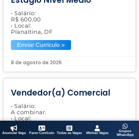
• Salário:
R$ 600,00
• Local:
Planaltina, DF
Enviar Currículo »
8 de agosto de 2026
Vendedor(a) Comercial
• Salário:
A combinar.
• Local:
Brasília, DF
Grupos
Anunciar Vaga
Fazer Currículo
Todas as Vagas
Minhas Vagas
WhatsApp
Enviar Currículo »