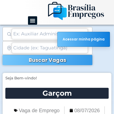
Ir
para
o
conteúdo
Acessar minha página
Buscar Vagas
Seja Bem-vindo!
Garçom
Vaga de Emprego
08/07/2026