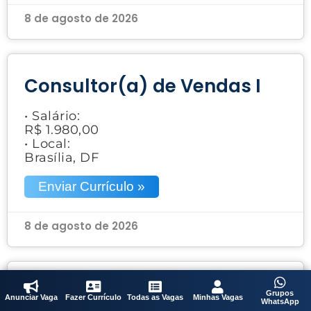
8 de agosto de 2026
Consultor(a) de Vendas I
• Salário:
R$ 1.980,00
• Local:
Brasília, DF
Enviar Currículo »
8 de agosto de 2026
Acabador
Grupos
Anunciar Vaga
Fazer Currículo
Todas as Vagas
Minhas Vagas
WhatsApp