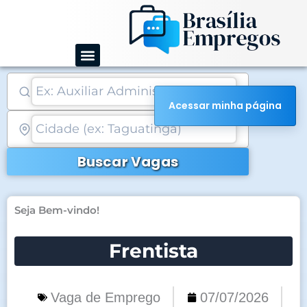
Ir
para
o
conteúdo
Acessar minha página
Buscar Vagas
Seja Bem-vindo!
Frentista
Vaga de Emprego
07/07/2026