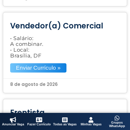
Vendedor(a) Comercial
• Salário:
A combinar.
• Local:
Brasília, DF
Enviar Currículo »
8 de agosto de 2026
Frentista
Grupos
• Salário:
Anunciar Vaga
Fazer Currículo
Todas as Vagas
Minhas Vagas
WhatsApp