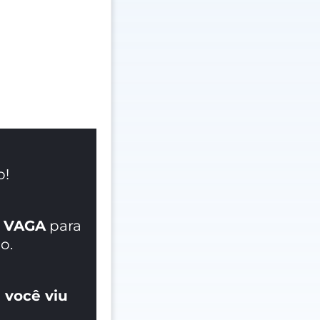
o!
 VAGA
para
o.
 você viu