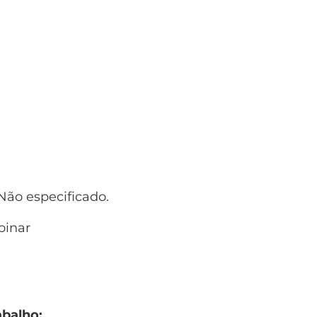
ão especificado.
inar
abalho: