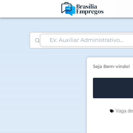
Ir
para
o
conteúdo
Seja Bem-vindo!
Vaga d