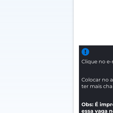
Clique no e-
Colocar no 
ter mais ch
Obs: É impr
essa vaga n