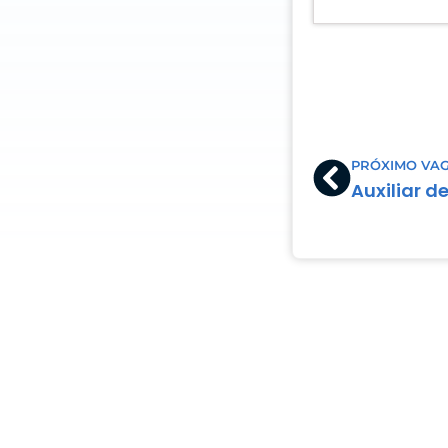
Prev
PRÓXIMO VA
Auxiliar d