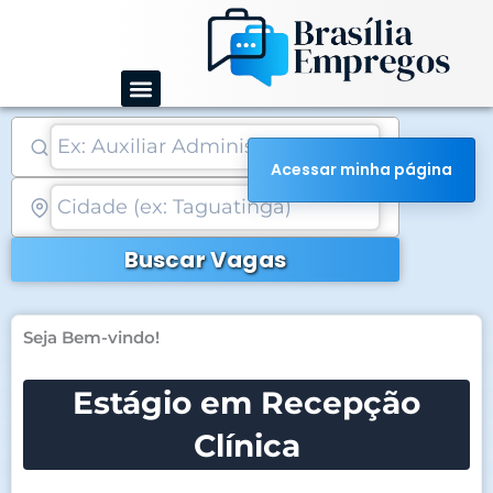
Ir
para
o
conteúdo
Acessar minha página
Buscar Vagas
Seja Bem-vindo!
Estágio em Recepção
Clínica