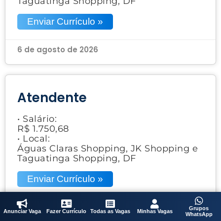
Taguatinga Shopping, DF
Enviar Currículo »
6 de agosto de 2026
Atendente
• Salário:
R$ 1.750,68
• Local:
Águas Claras Shopping, JK Shopping e
Taguatinga Shopping, DF
Enviar Currículo »
6 de agosto de 2026
Grupos
Anunciar Vaga
Fazer Currículo
Todas as Vagas
Minhas Vagas
WhatsApp