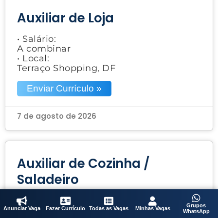
Auxiliar de Loja
• Salário:
A combinar
• Local:
Terraço Shopping, DF
Enviar Currículo »
7 de agosto de 2026
Auxiliar de Cozinha /
Saladeiro
• Salário:
Grupos
A combinar
Anunciar Vaga
Fazer Currículo
Todas as Vagas
Minhas Vagas
WhatsApp