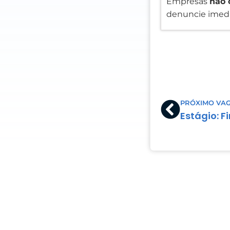
Empresas
não 
denuncie imedi
Prev
PRÓXIMO VA
Estágio: F