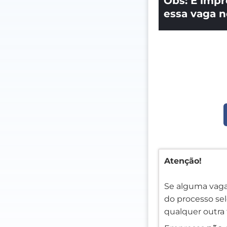
Obs: É impr
essa vaga n
Atenção!
Se alguma vaga
do processo sele
qualquer outra 