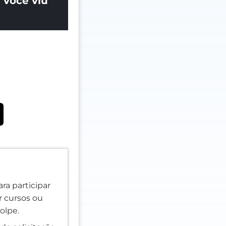
 você viu
ra participar
er cursos ou
olpe.