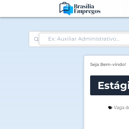
Ir
para
o
conteúdo
Seja Bem-vindo!
Estági
Vaga d