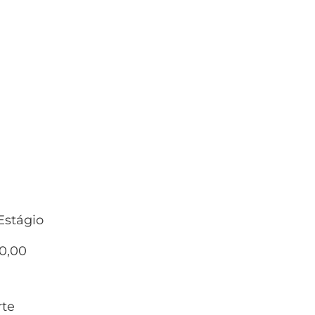
Estágio
50,00
rte