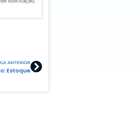
de solicitação,
Next
GA ANTERIOR
o: Estoque