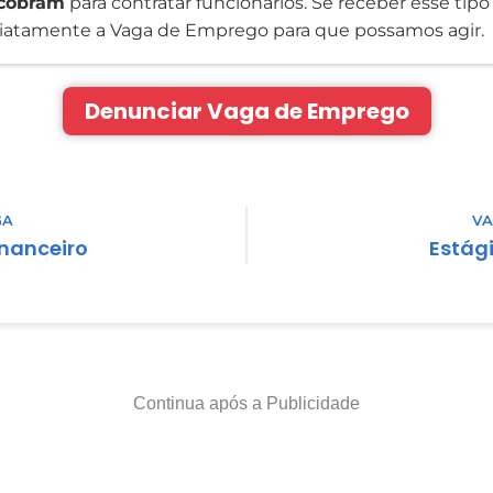
cobram
para contratar funcionários. Se receber esse tipo 
atamente a Vaga de Emprego para que possamos agir.
Denunciar Vaga de Emprego
GA
VA
inanceiro
Estági
Continua após a Publicidade