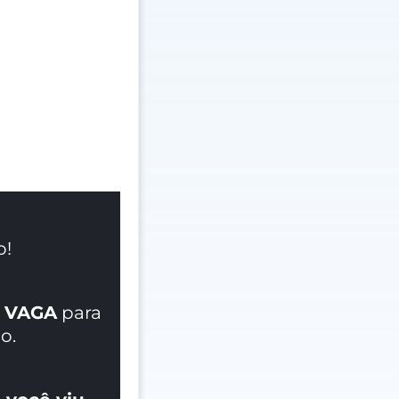
o!
 VAGA
para
o.