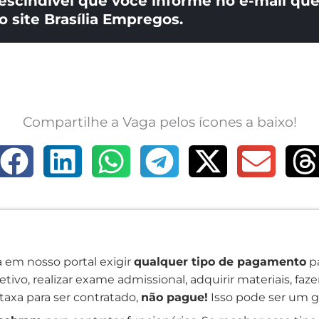
escindível que você informe no e-mail que
o site Brasília Empregos.
Compartilhe a Vaga pelos ícones a baixo!
 em nosso portal exigir
qualquer tipo de pagamento
pa
tivo, realizar exame admissional, adquirir materiais, faz
taxa para ser contratado,
não pague!
Isso pode ser um g