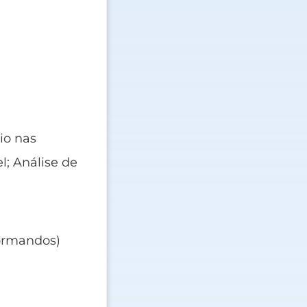
io nas
l; Análise de
formandos)