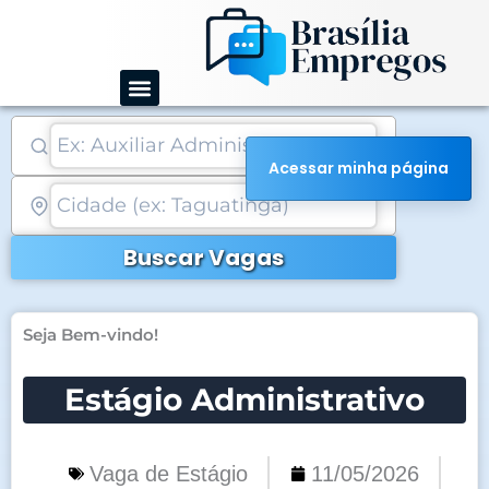
Ir
para
o
conteúdo
Acessar minha página
Buscar Vagas
Seja Bem-vindo!
Estágio Administrativo
Vaga de Estágio
11/05/2026