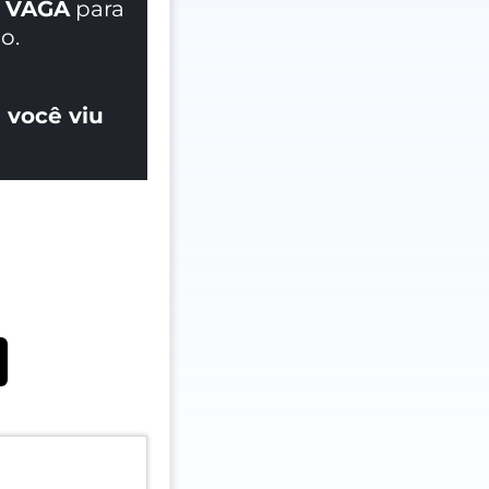
 VAGA
para
o.
 você viu