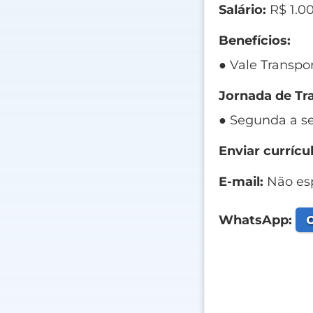
Salário:
R$ 1.0
Benefícios:
● Vale Transpor
Jornada de Tr
● Segunda a sex
Enviar currícul
E-mail:
Não esp
C
WhatsApp: