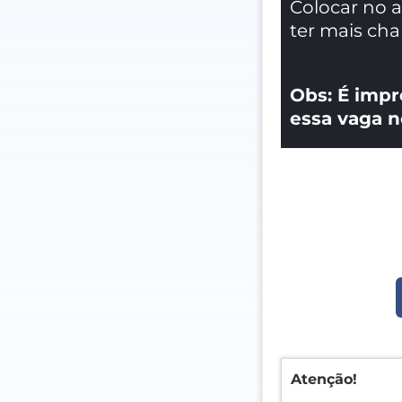
Colocar no 
ter mais ch
Obs: É impr
essa vaga n
Atenção!