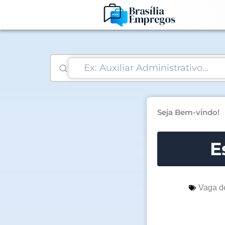
Ir
para
o
conteúdo
Seja Bem-vindo!
E
Vaga d