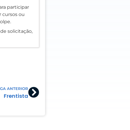
ra participar
er cursos ou
olpe.
de solicitação,
Next
GA ANTERIOR
Frentista