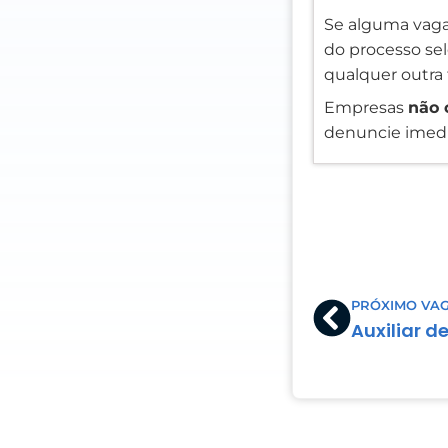
Se alguma vaga
do processo sele
qualquer outra 
Empresas
não 
denuncie imedi
Prev
PRÓXIMO VA
Auxiliar d