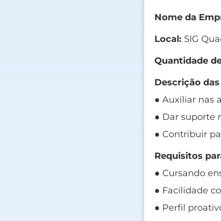
Nome da Empr
Local:
SIG Quad
Quantidade de
Descrição das
● Auxiliar nas
● Dar suporte 
● Contribuir p
Requisitos par
● Cursando ens
● Facilidade c
● Perfil proat