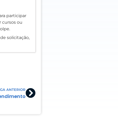
ra participar
er cursos ou
olpe.
de solicitação,
Next
GA ANTERIOR
tendimento