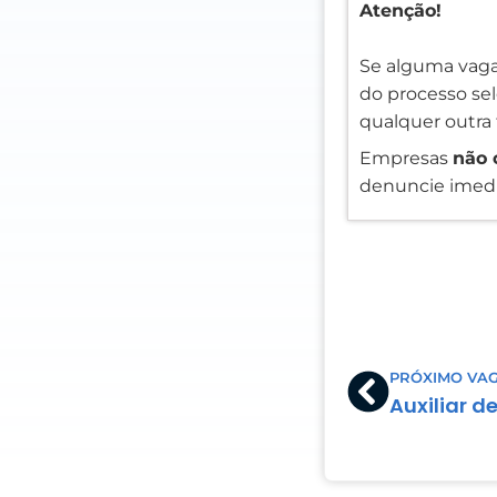
Atenção!
Se alguma vaga
do processo sele
qualquer outra 
Empresas
não 
denuncie imedi
Prev
PRÓXIMO VA
Auxiliar d