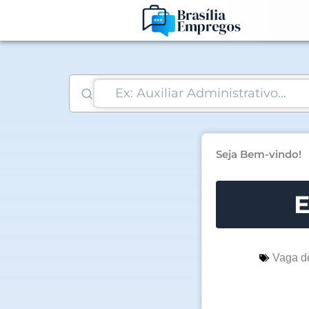
Ir
para
o
conteúdo
Seja Bem-vindo!
E
Vaga d