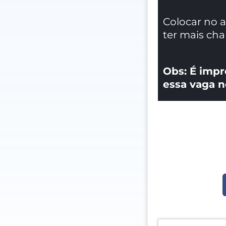
Colocar no 
ter mais ch
Obs: É impr
essa vaga n