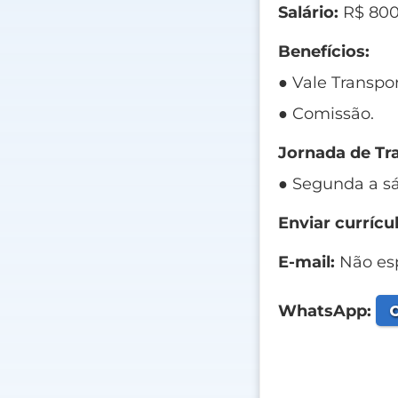
Salário:
R$ 800
Benefícios:
● Vale Transpor
● Comissão.
Jornada de Tr
● Segunda a sá
Enviar currícul
E-mail:
Não esp
C
WhatsApp: