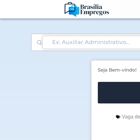
Ir
para
o
conteúdo
Seja Bem-vindo!
Vaga d