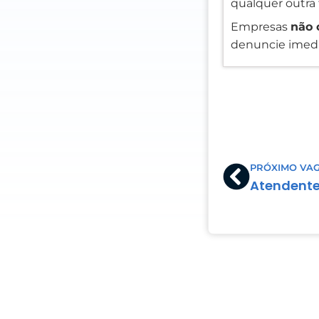
qualquer outra 
Empresas
não 
denuncie imedi
Prev
PRÓXIMO VA
Atendente