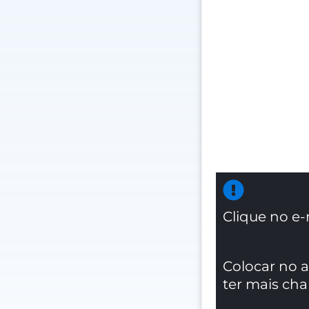
Clique no e-
Colocar no 
ter mais ch