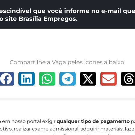
escindível que você informe no e-mail que
o site Brasília Empregos.
Compartilhe a Vaga pelos ícones a baixo!
 em nosso portal exigir
qualquer tipo de pagamento
pa
tivo, realizar exame admissional, adquirir materiais, faz