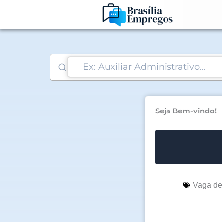
Ir
para
o
conteúdo
Seja Bem-vindo!
Vaga d