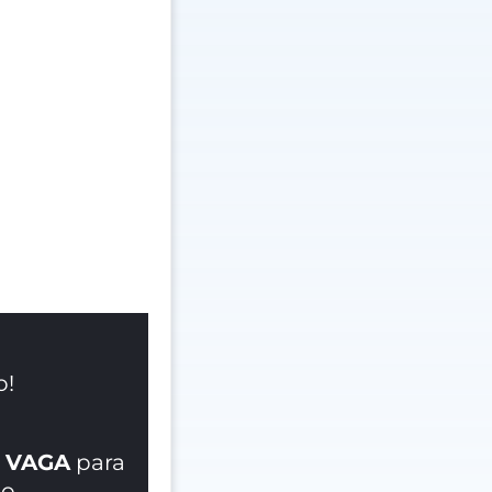
o!
 VAGA
para
o.