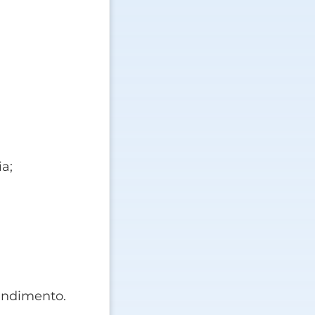
a;
endimento.