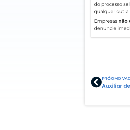
do processo sele
qualquer outra 
Empresas
não 
denuncie imedi
Prev
PRÓXIMO VA
Auxiliar d