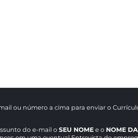
mail ou número a cima para enviar o Currícul
assunto do e-mail o
SEU NOME
e o
NOME DA
ances em uma eventual Entrevista de empreg