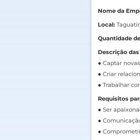
Nome da Empr
Local:
Taguatin
Quantidade de
Descrição das
● Captar novas
● Criar relaci
● Trabalhar co
Requisitos par
● Ser apaixona
● Comunicação 
● Comprometim