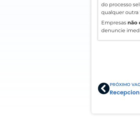
do processo sele
qualquer outra 
Empresas
não 
denuncie imedi
Prev
PRÓXIMO VA