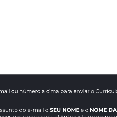
mail ou número a cima para enviar o Currícul
assunto do e-mail o
SEU NOME
e o
NOME DA
ances em uma eventual Entrevista de empreg