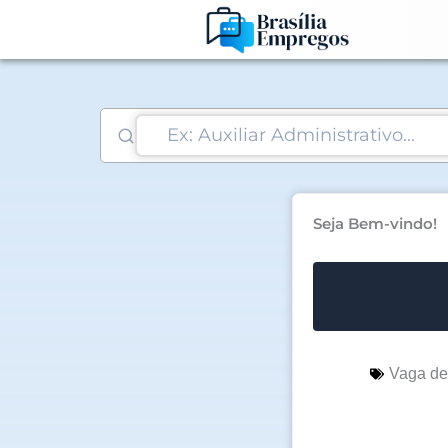
Ir
para
o
conteúdo
Seja Bem-vindo!
Vaga d