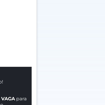
o!
 VAGA
para
o.