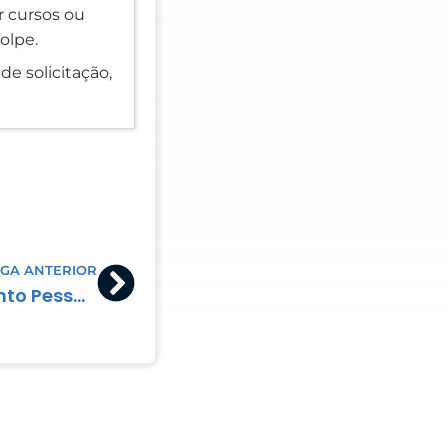
er cursos ou
olpe.
de solicitação,
Next
GA ANTERIOR
Analista de Departamento Pessoal