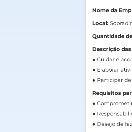
Nome da Empr
Local:
Sobradi
Quantidade de
Descrição das
● Cuidar e ac
● Elaborar ati
● Participar d
Requisitos par
● Comprometi
● Responsabili
● Desejo de fa