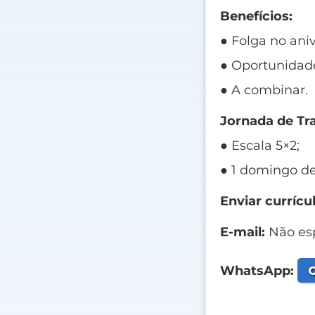
Benefícios:
● Folga no aniv
● Oportunidad
● A combinar.
Jornada de Tr
● Escala 5×2;
● 1 domingo de
Enviar currícul
E-mail:
Não esp
C
WhatsApp: