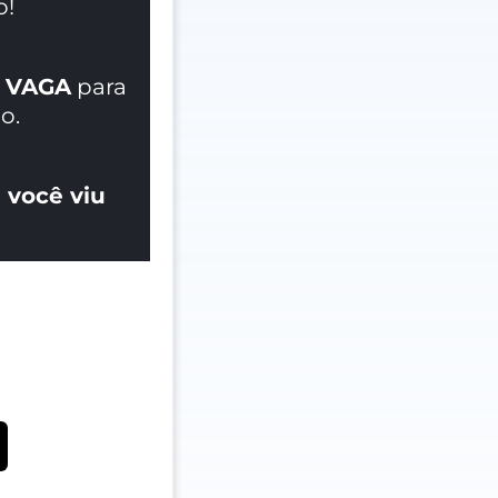
o!
 VAGA
para
o.
 você viu