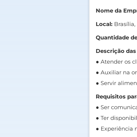
Nome da Empr
Local:
Brasília,
Quantidade de
Descrição das
● Atender os cl
● Auxiliar na o
● Servir alim
Requisitos par
● Ser comunicat
● Ter disponibi
● Experiência 