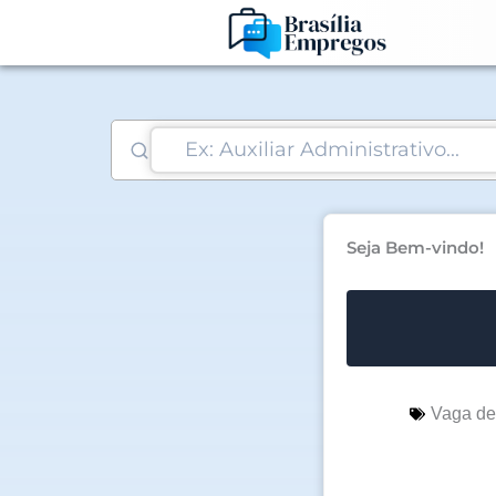
Ir
para
o
conteúdo
Seja Bem-vindo!
Vaga d