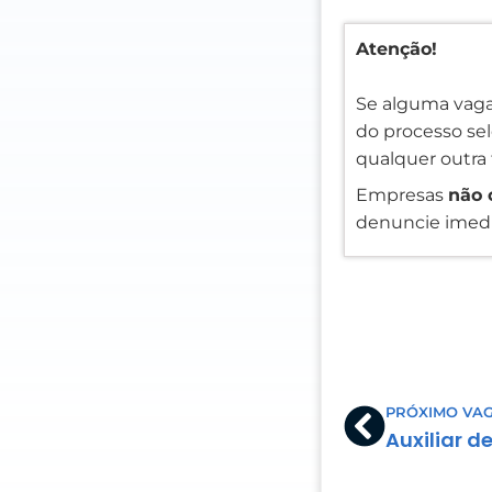
Atenção!
Se alguma vaga
do processo sele
qualquer outra 
Empresas
não 
denuncie imedi
Prev
PRÓXIMO VA
Auxiliar de