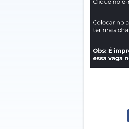
Clique no e-
Colocar no 
ter mais ch
Obs: É impr
essa vaga n