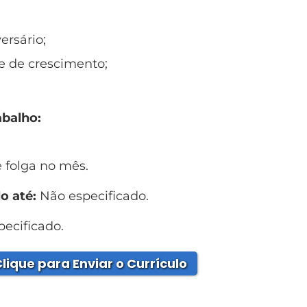
ersário;
e de crescimento;
abalho:
 folga no mês.
o até:
Não especificado.
ecificado.
lique para Enviar o Currículo