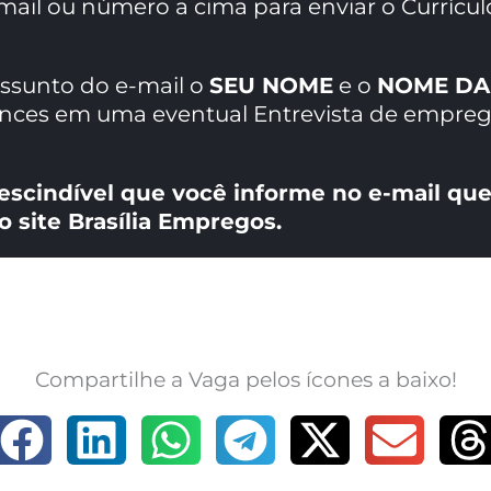
mail ou número a cima para enviar o Currícul
assunto do e-mail o
SEU NOME
e o
NOME DA
ances em uma eventual Entrevista de empreg
escindível que você informe no e-mail que
o site Brasília Empregos.
Compartilhe a Vaga pelos ícones a baixo!