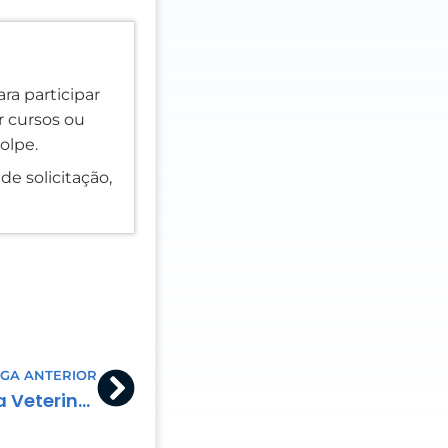
ra participar
er cursos ou
olpe.
de solicitação,
Next
GA ANTERIOR
Recepcionista de Clínica Veterinária