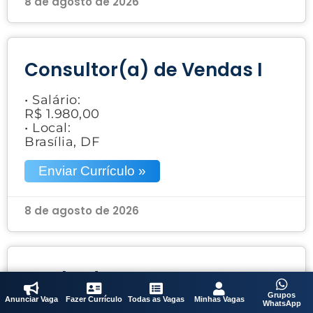
8 de agosto de 2026
Consultor(a) de Vendas I
• Salário:
R$ 1.980,00
• Local:
Brasília, DF
Enviar Currículo »
8 de agosto de 2026
Acabador
Grupos
Anunciar Vaga
Fazer Currículo
Todas as Vagas
Minhas Vagas
WhatsApp
• Salário: